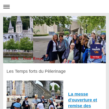
HDL - Train Rouge
Les Temps forts du Pèlerinage
La messe
d'ouverture et
remise des