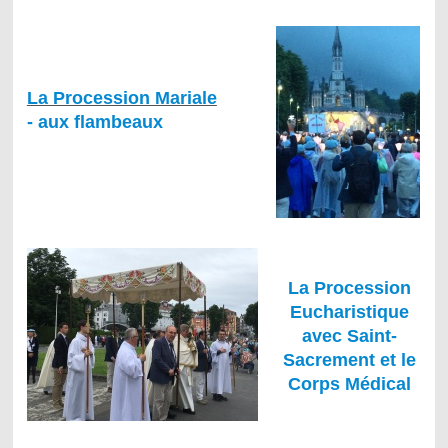
La Procession Mariale
- aux flambeaux
La Procession
Eucharistique
avec Saint-
Sacrement et le
Corps Médical