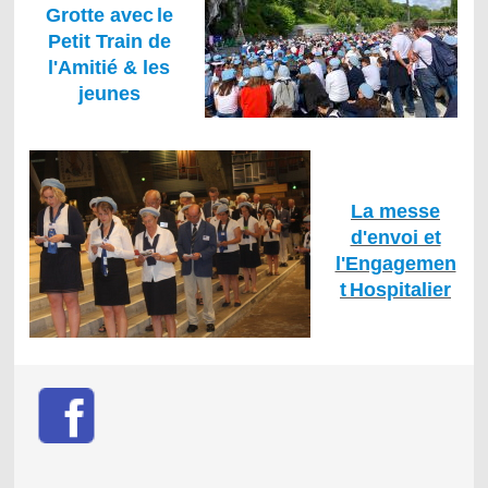
Grotte avec
le
Petit Train de
l'Amitié & les
jeunes
La messe
d'envoi et
l'Engagemen
t
Hospitalier