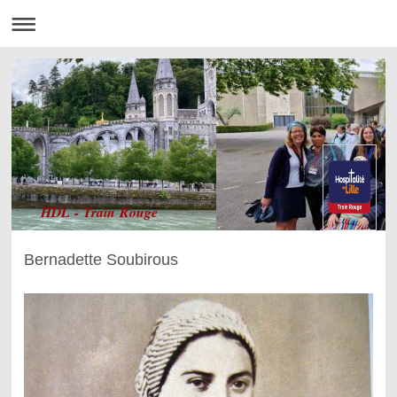
HDL - Train Rouge
Bernadette Soubirous