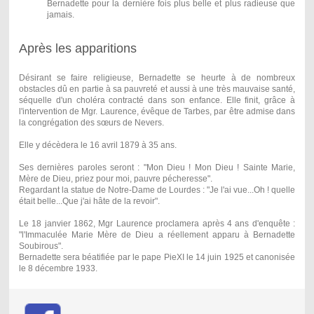
Bernadette pour la dernière fois plus belle et plus radieuse que
jamais.
Après les apparitions
Désirant se faire religieuse, Bernadette se heurte à de nombreux
obstacles dû en partie à sa pauvreté et aussi à une très mauvaise santé,
séquelle d'un choléra contracté dans son enfance. Elle finit, grâce à
l'intervention de Mgr. Laurence, évêque de Tarbes, par être admise dans
la congrégation des sœurs de Nevers.
Elle y décèdera le 16 avril 1879 à 35 ans.
Ses dernières paroles seront : "Mon Dieu ! Mon Dieu ! Sainte Marie,
Mère de Dieu, priez pour moi, pauvre pécheresse".
Regardant la statue de Notre-Dame de Lourdes : "Je l'ai vue...Oh ! quelle
était belle...Que j'ai hâte de la revoir".
Le 18 janvier 1862, Mgr Laurence proclamera après 4 ans d'enquête :
"l'Immaculée Marie Mère de Dieu a réellement apparu à Bernadette
Soubirous".
Bernadette sera béatifiée par le pape PieXI le 14 juin 1925 et canonisée
le 8 décembre 1933.