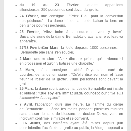
du 19 au 23 Février
, quatre apparitions
silencieuses. 250 personnes sont devant la grotte.
24 Février
, une consigne : "Priez Dieu pour la conversion
des pécheurs". La dame lui demande de baiser la terre en
pénitence pour les pécheurs.
25 Février
, "Allez boire à la source et vous y laver".
Suivant le signe de la dame, Bernadette gratte la terre et l'eau va
apparaître.
27/28 Février/1er Mars
, la foule dépasse 1000 personnes.
Bernadette prie sans s'en soucier.
2 Mars
, une mission : "Allez dire aux prêtres qu'on vienne ici
en procession et qu'on y bâtisse une chapelle."
3 Mars
, même consigne. L'abbé Peyramale, curé de
Lourdes, demande un signe : "Qu'elle dise son nom et fasse
fleurir le rosier de la grotte". 7000 personnes sont devant la
grotte.
25 Mars
, la dame sourit aux demandes de Bernadette qui insiste
et obtient : "
Que soy era immaculada councepciou
" :
"Je suis
l’Immaculée Conception" .
7 Avril
, l'apparition dure une heure. La flamme du cierge
de Bernadette lui lèche les mains pendant plusieurs minutes
sans laisser de trace de blessure. Le docteur Dozou, venu en
incroyant confirme le miracle et se convertit.
16 Juillet
, des barrières ayant été mises depuis juin
pour interdire l'accès de la grotte au public, la Vierge apparaît à