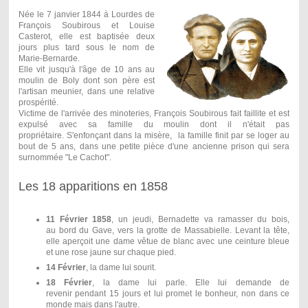
Née le 7 janvier 1844 à Lourdes de
François Soubirous et Louise
Casterot, elle est baptisée deux
jours plus tard sous le nom de
Marie-Bernarde.
Elle vit jusqu'à l'âge de 10 ans au
moulin de Boly dont son père est
l'artisan meunier, dans une relative
prospérité.
Victime de l'arrivée des minoteries, François Soubirous fait faillite et est
expulsé avec sa famille du moulin dont il n'était pas
propriétaire.
S'enfonçant dans la misère, la famille finit par se loger au
bout de 5 ans, dans une petite pièce d'une ancienne prison qui sera
surnommée
"Le Cachot".
Les 18 apparitions en 1858
11 Février 1858
, un jeudi, Bernadette va ramasser du bois,
au bord du Gave, vers la grotte de Massabielle. Levant la tête,
elle aperçoit une dame vêtue de blanc avec une ceinture bleue
et une rose jaune sur chaque pied.
14 Février
, la dame lui sourit.
18 Février
, la dame lui parle. Elle lui demande de
revenir pendant 15 jours et lui promet le bonheur, non dans ce
monde mais dans l'autre.