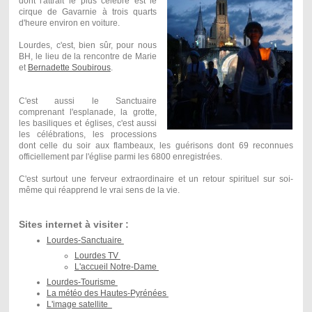
dont l'attrait le plus célèbre est le
cirque de Gavarnie à trois quarts
d'heure environ en voiture.
Lourdes, c'est, bien sûr, pour nous
BH, le lieu de la rencontre de Marie
et
Bernadette Soubirous
.
C'est aussi le Sanctuaire
comprenant l'esplanade, la grotte,
les basiliques et églises, c'est aussi
les célébrations, les processions
dont celle du soir aux flambeaux, les guérisons dont 69 reconnues
officiellement par l'église parmi les 6800 enregistrées.
C'est surtout une ferveur extraordinaire et un retour spirituel sur soi-
même qui réapprend le vrai sens de la vie.
Sites internet à visiter :
Lourdes-Sanctuaire
Lourdes TV
L'accueil Notre-Dame
Lourdes-Tourisme
La météo des Hautes-Pyrénées
L'image satellite