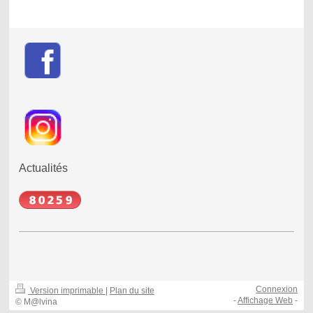
Actualités
Connexion
Version imprimable
|
Plan du site
-
Affichage Web
-
© M@lvina