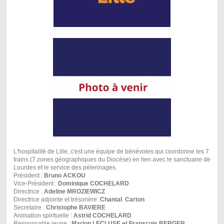
L'hospitalité de Lille, c'est une équipe de bénévoles qui coordonne les 7
trains (7 zones géographiques du Diocèse) en lien avec le sanctuaire de
Lourdes et le service des pèlerinages.
Président :
Bruno ACKOU
Vice-Président :
Dominique COCHELARD
Directrice :
Adeline MROZIEWICZ
Directrice adjointe et trésorière:
Chantal Carton
Secretaire :
Christophe BAVIERE
Animation spirituelle :
Astrid COCHELARD
Responsable jeune :
Marion LECLUSE et Fransçois BERGER