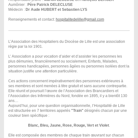
Aumônier :
Père Patrick DELECLUSE
Médecin :
Dr Aude HUBERT et Sebastien LYS
Renseignements et contact:
hospitalitedelille@gmail.com
L’Association des Hospitaliers du Diocèse de Lille est une association
régie par la loi 1901.
L’ Association a pour vocation d’aider et d’assister les personnes les
plus démunies, financièrement ou socialement, Enfants, Malades,
personnes handicapées, personnes âgées ou personnes isolées dont la
situation justifie une attention particulière.
Ces actions concernent impérativement des personnes extérieures à
ses membres et sont menées à titre gratuit et sans aucune contrepartie.
Elle réunit et poursuit l’œuvre de l’Association des Brancardiers et
l’Association des Infirmières du Nord, fondée en 1895, il y a bientôt 130
ans....
Aujourd’hui, pour une question organisationnelle, l’Hospitalité de Lille
est structurée en 7 territoires appelés
"Train"
désignés chacun par une
couleur bien spécifique :
Blanc, Bleu, Jaune, Rose, Rouge, Vert et Violet
.
Elle est composée des membres de chaque train œuvrant sur chacun