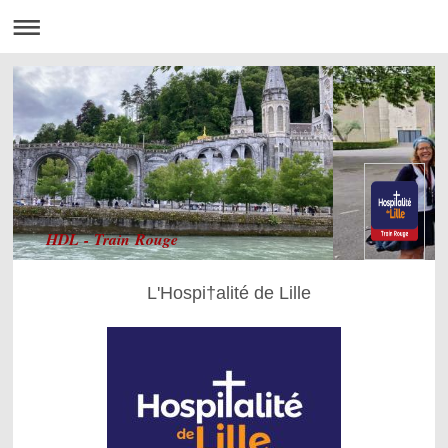
HDL - Train Rouge
L'Hospi†alité de Lille